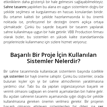
etkinliklerin daha gösterişli bir hale gelmesini sağlayabilmekteyiz.
Sahne tasarımı
yapılırken bu alana en uygun sistemlerin doğru bir
şekilde seçilmesi ve kurgulanması en hassas konulardan biridir.
Bu ortamın kaliteli bir şekilde hazırlanmasında ki bu önemli
noktada ise, profesyonel bir desteğin önemi açıkça ortaya
çıkmaktadır. Çünkü bu sayede başarılı bir tasarım yapılarak
sahne kullanılmaya uygun bir hale getirilir. VBB Production firması
olarak bizler, bu sistemleri en yüksek kalite standartlarında
projelerinizde kullanmanız için sizlere hizmet veriyoruz.
Başarılı Bir Proje İçin Kullanılan
Sistemler Nelerdir?
Bir sahne tasarımında kullanılacak sistemlerin başında özellikle
ışık sistemleri
bir hayli öneme sahiptir. Çünkü bu sistemler, orada
bulunan kişiler için iyi bir sahne atmosferinin yaratılmasına
yardımcı olur. Tabi bu da yapılan organizasyonun başarılı ve
verimli olmasını sağlayan en önemli aşamalardan biri haline gelir.
Bu açıdan sahnenin tasarımı aşamasında ışığın doğru bir şekilde
kullanılmasına gereken önemin verilmesi gerekir. Bir projenin
başarılı olmasını etkileyen sistemlerden bir diğeri ise
ses